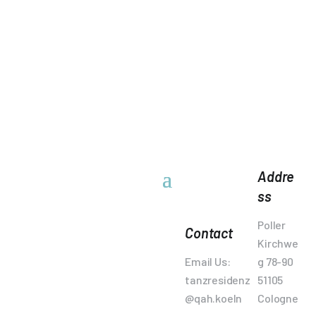
Addre
ss
Poller
Contact
Kirchwe
Email Us:
g 78-90
tanzresidenz
51105
@qah.koeln
Cologne